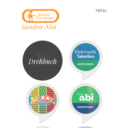
MENU
Skip
to
Sandra Noa
content
Tag
Drehbuch