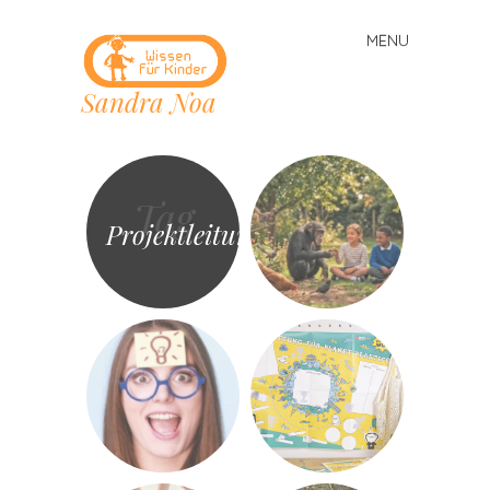
MENU
Skip
to
Sandra Noa
content
Tag
Projektleitung