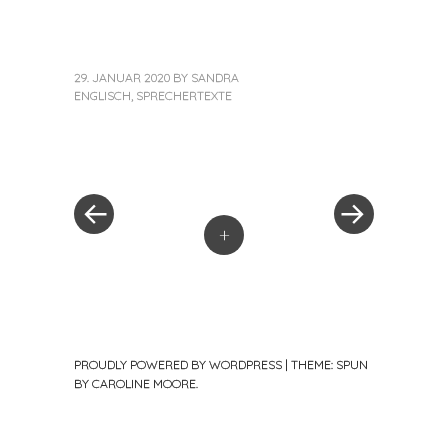
29. JANUAR 2020
BY
SANDRA
ENGLISCH
,
SPRECHERTEXTE
«
Next
Post
Previous
Post
Post
»
navigation
+
PROUDLY POWERED BY WORDPRESS
|
THEME: SPUN
BY
CAROLINE MOORE
.