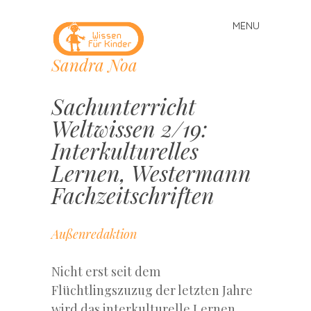
MENU
Skip
to
Sandra Noa
content
Sachunterricht
Weltwissen 2/19:
Interkulturelles
Lernen, Westermann
Fachzeitschriften
Außenredaktion
Nicht erst seit dem
Flüchtlingszuzug der letzten Jahre
wird das interkulturelle Lernen