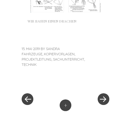
WIR BAUEN EINEN DRACHEN
15. MAI 2019
BY
SANDRA
FAHRZEUGE
,
KOPIERVORLAGEN
,
PROJEKTLEITUNG
,
SACHUNTERRICHT
,
TECHNIK
«
Next
Post
Previous
Post
Post
»
navigation
+